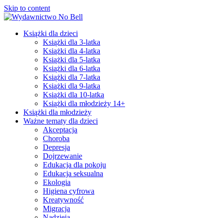
Skip to content
Książki dla dzieci
Książki dla 3-latka
Książki dla 4-latka
Książki dla 5-latka
Książki dla 6-latka
Książki dla 7-latka
Książki dla 9-latka
Książki dla 10-latka
Książki dla młodzieży 14+
Książki dla młodzieży
Ważne tematy dla dzieci
Akceptacja
Choroba
Depresja
Dojrzewanie
Edukacja dla pokoju
Edukacja seksualna
Ekologia
Higiena cyfrowa
Kreatywność
Migracja
Nadzieja