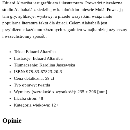
Eduard Altarriba jest grafikiem i ilustratorem. Prowadzi niezależne
studio Alababalà z siedzibą w katalońskim mieście Moià. Powstają
tam gry, aplikacje, wystawy, a przede wszystkim wciąż mało
popularna literatura faktu dla dzieci. Celem Alababalà jest
przybliżenie każdemu złożonych zagadnień w najbardziej użyteczny
i wszechstronny sposób.
Tekst:
Eduard Altarriba
Ilustracje:
Eduard Altarriba
Tłumaczenie:
Karolina Jaszewska
ISBN:
978-83-67823-20-3
Cena detaliczna:
59 zł
Typ oprawy:
twarda
Wymiary (szerokość x wysokość):
235 x 296 [mm]
Liczba stron:
48
Kategoria wiekowa:
12+
Opinie