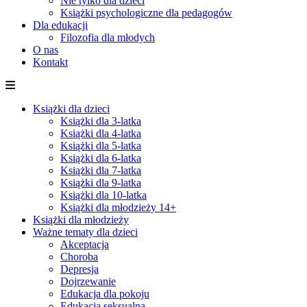
Nie tylko dla dzieci
Książki psychologiczne dla pedagogów
Dla edukacji
Filozofia dla młodych
O nas
Kontakt
Książki dla dzieci
Książki dla 3-latka
Książki dla 4-latka
Książki dla 5-latka
Książki dla 6-latka
Książki dla 7-latka
Książki dla 9-latka
Książki dla 10-latka
Książki dla młodzieży 14+
Książki dla młodzieży
Ważne tematy dla dzieci
Akceptacja
Choroba
Depresja
Dojrzewanie
Edukacja dla pokoju
Edukacja seksualna