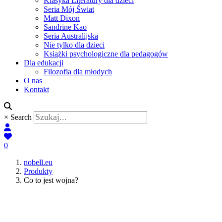
Klasyka Literatury dla dzieci
Seria Mój Świat
Matt Dixon
Sandrine Kao
Seria Australijska
Nie tylko dla dzieci
Książki psychologiczne dla pedagogów
Dla edukacji
Filozofia dla młodych
O nas
Kontakt
×
Search
0
nobell.eu
Produkty
Co to jest wojna?