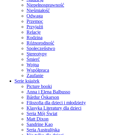
Niepełnosprawność
Nieśmiałość
Odwaga
Przemoc
Przyjaźń
Relacje
Rodzina
Różnorodność
Społeczeństwo
Stereotypy
Śmierć
Wojna
Współpraca
Zaufanie
Serie książek
Picture booki
Anna i Elena Balbusso
Bárdur Óskarson
Filozofia dla dzieci i młodzieży
Klasyka Literatury dla dzieci
Seria Mój Świat
Matt Dixon
Sandrine Kao
Seria Australijska