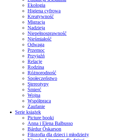
Ekologia
Higiena cyfrowa
Kreatywność
Migracja
Nadzieja
Niepełnosprawność
Nieśmiałość
Odwaga
Przemoc
Przyjaźń
Relacje
Rodzina
Różnorodność
Społeczeństwo
Stereotypy
Śmierć
Wojna
Współpraca
Zaufanie
Serie książek
Picture booki
Anna i Elena Balbusso
Bárdur Óskarson
Filozofia dla dzieci i młodzieży