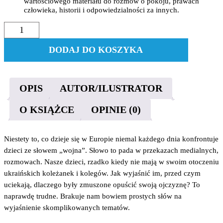
wartościowego materiału do rozmów o pokoju, prawach
człowieka, historii i odpowiedzialności za innych.
ilość
Co
to
DODAJ DO KOSZYKA
jest
wojna?
OPIS
AUTOR/ILUSTRATOR
O KSIĄŻCE
OPINIE (0)
Niestety to, co dzieje się w Europie niemal każdego dnia konfrontuje
dzieci ze słowem „wojna”. Słowo to pada w przekazach medialnych,
rozmowach. Nasze dzieci, rzadko kiedy nie mają w swoim otoczeniu
ukraińskich koleżanek i kolegów. Jak wyjaśnić im, przed czym
uciekają, dlaczego były zmuszone opuścić swoją ojczyznę? To
naprawdę trudne. Brakuje nam bowiem prostych słów na
wyjaśnienie skomplikowanych tematów.