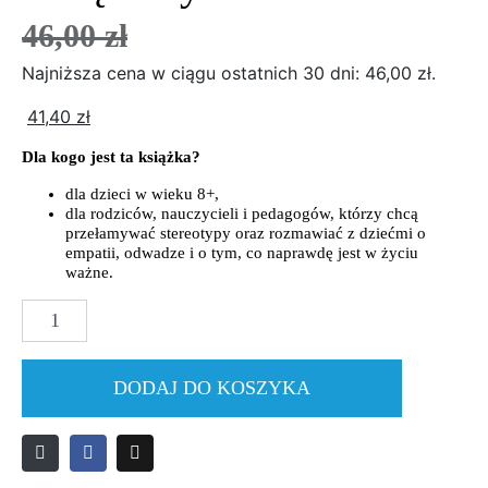
46,00
zł
Najniższa cena w ciągu ostatnich 30 dni:
46,00
zł
.
41,40
zł
Dla kogo jest ta książka?
dla dzieci w wieku 8+,
dla rodziców, nauczycieli i pedagogów, którzy chcą
przełamywać stereotypy oraz rozmawiać z dziećmi o
empatii, odwadze i o tym, co naprawdę jest w życiu
ważne.
ilość
Uciążliwy
skarb
DODAJ DO KOSZYKA