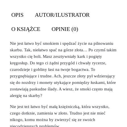
OPIS
AUTOR/ILUSTRATOR
O KSIĄŻCE
OPINIE (0)
Nie jest łatwo być smokiem i spędzać życie na pilnowaniu
skarbu. Tak, niełatwo spać na górze złota… Po czymś takim
wszystko cię boli. Masz zesztywniały kark i pogięty
kręgosłup. Do tego ci żądni przygód i chwały rycerze,
czarodzieje i gobliny łasi na twoje bogactwa. To
przygnębiające i trudne. Ach, jeszcze złoty pył wdzierający
się do nozdrzy i monety utykające pomiędzy łuskami, które
zostawiają paskudne ślady. A wiesz, że smoki często mają
alergię na skarby?
Nie jest też łatwo być małą księżniczką, która wszystko,
czego dotknie, zamienia w złoto. Trudno jest nie mieć
nikogo, komu można by zwierzyć się ze swoich
niecodziennych problemów.