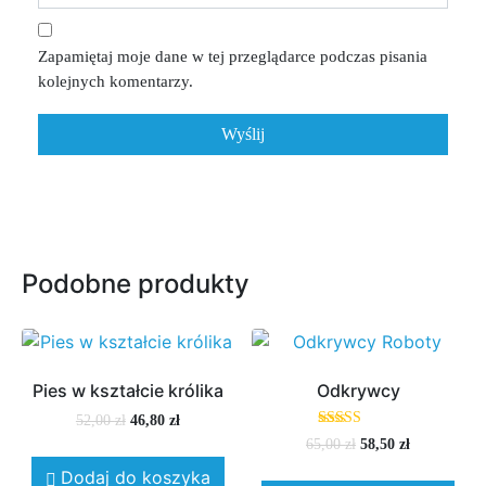
Zapamiętaj moje dane w tej przeglądarce podczas pisania
kolejnych komentarzy.
Podobne produkty
Pies w kształcie królika
Odkrywcy
52,00
zł
46,80
zł
Oceniono
65,00
zł
58,50
zł
5.00
na 5
Dodaj do koszyka