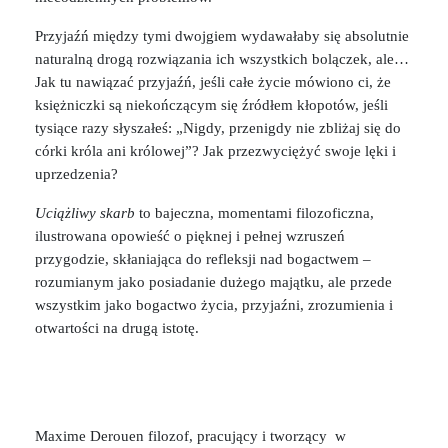
Przyjaźń między tymi dwojgiem wydawałaby się absolutnie
naturalną drogą rozwiązania ich wszystkich bolączek, ale…
Jak tu nawiązać przyjaźń, jeśli całe życie mówiono ci, że
księżniczki są niekończącym się źródłem kłopotów, jeśli
tysiące razy słyszałeś: „Nigdy, przenigdy nie zbliżaj się do
córki króla ani królowej”? Jak przezwyciężyć swoje lęki i
uprzedzenia?
Uciążliwy skarb
to bajeczna, momentami filozoficzna,
ilustrowana opowieść o pięknej i pełnej wzruszeń
przygodzie, skłaniająca do refleksji nad bogactwem –
rozumianym jako posiadanie dużego majątku, ale przede
wszystkim jako bogactwo życia, przyjaźni, zrozumienia i
otwartości na drugą istotę.
Maxime Derouen filozof, pracujący i tworzący w